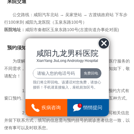
来院交通
公交路线：咸阳汽车北站 → 吴家堡站 → 古渡镇政府站 下车步
行100米到 咸阳九龙医院（玉泉东路100号）
医院地址：
咸阳市秦都区玉泉东路100号(古渡街道办事处对面)
预约须知
咸阳九龙男科医院
XianYang JiuLong Andrology Hospital
为缓解群众看病难，缩短候诊时间，满足广大患者对医疗服务的
不同需求，医院推出预约挂号服务。现将预约挂号须知告知如下，敬
请配合！
我们将立即回电。该通话对您免费，请放心
接听！手机请直接输入，座机前加区号。
1、预约挂号服务覆盖专家、专科与普通门诊。预约方式有
窗口预约、自助预约、诊间预约、电话预约和网上预约等五种方式。
3
疾病咨询
悄悄提问
2、预约挂号一律采用实名制，请预约者据实填写相关信息
并留下联系方式，填写的信息需与预约挂号的就诊患者信息一致，以
便有事可以及时联系您。