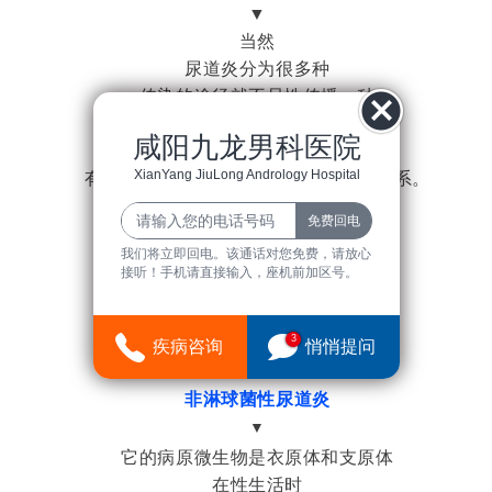
▼
当然
尿道炎分为很多种
传染的途径就不只性传播一种
咸阳九龙男科医院
要根据尿道炎的类型来确定
XianYang JiuLong Andrology Hospital
有的尿道炎与自己的日常卫生脱不开关系。
﹀
﹀
我们将立即回电。该通话对您免费，请放心
接听！手机请直接输入，座机前加区号。
传染性比较强的尿道炎有哪些?
1
3
疾病咨询
悄悄提问
非淋球菌性尿道炎
▼
它的病原微生物是衣原体和支原体
在性生活时